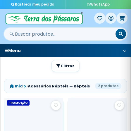
Rastrear meu pedido
WhatsApp
Menu
Filtros
Início
Acessórios Répteis — Répteis
2 produtos
PROMOÇÃO