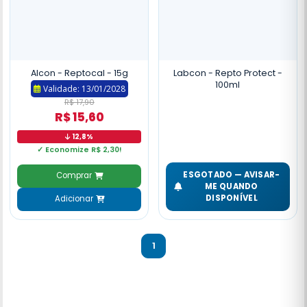
Alcon - Reptocal - 15g
Labcon - Repto Protect -
100ml
Validade: 13/01/2028
R$ 17,90
R$ 15,60
12,8%
✓ Economize R$ 2,30!
ESGOTADO — AVISAR-
Comprar
ME QUANDO
DISPONÍVEL
Adicionar
1