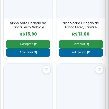
Ninho para Criação de
Ninho para Criação de
Trinca Ferro, Sabiá e
Trinca Ferro, Sabiá e
Pássaro Preto Fibra de
Pássaro Preto Juta e Sisal -
R$ 15,90
R$ 13,00
Coco e Galho - NH39
NH36
Comprar
Comprar
Adicionar
Adicionar