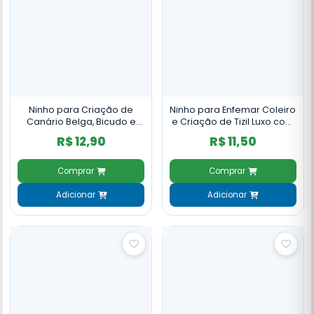
Ninho para Criação de
Ninho para Enfemar Coleiro
Canário Belga, Bicudo e
e Criação de Tizil Luxo com
Tico Tico Fibra de Coco -
Juta - NH47
R$ 12,90
R$ 11,50
NH54
Comprar
Comprar
Adicionar
Adicionar