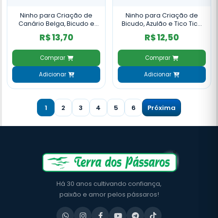
Ninho para Criação de
Ninho para Criação de
Canário Belga, Bicudo e
Bicudo, Azulão e Tico Tico
Tico Tico Juta e Bucha -
Juta Fibra de Coco - NH25
R$ 13,70
R$ 12,50
NH31
Comprar
Comprar
Adicionar
Adicionar
1
2
3
4
5
6
Próxima
Há 30 anos cultivando confiança,
paixão e amor pelos pássaros!