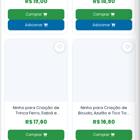
R$ 19,00
R$ 18,90
Coco com Folhas - NH102
Comprar
Comprar
Adicionar
Adicionar
Ninho para Criação de
Ninho para Criação de
Trinca Ferro, Sabiá e
Bicudo, Azulão e Tico Tico
Pássaro Preto Sisal com
Sisal com Folhas - NH97
R$ 17,60
R$ 16,60
Folhas - NH101
Comprar
Comprar