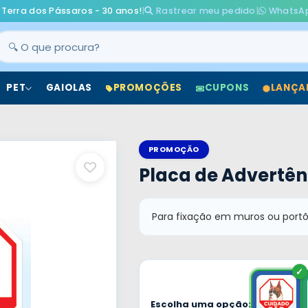
 Terra dos Pássaros - 30 anos!
|
Rastrear meu pedido
|
WhatsA
PET
GAIOLAS
PROMOÇÕES
CUPONS
LANÇA
PROMOÇÃO
Placa de Advertên
Para fixação em muros ou port
Escolha uma opção: