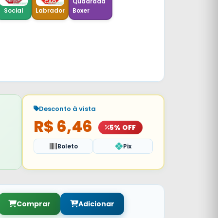
Quadrada
Boxer
Social
Labrador
Desconto à vista
R$ 6,46
5% OFF
Boleto
Pix
Comprar
Adicionar