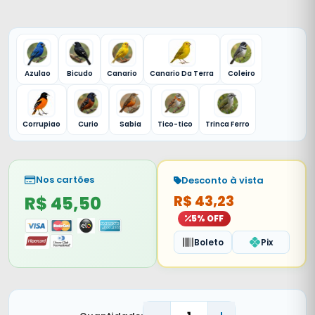
Azulao
Bicudo
Canario
Canario Da Terra
Coleiro
Corrupiao
Curio
Sabia
Tico-tico
Trinca Ferro
Nos cartões
Desconto à vista
R$ 45,50
R$ 43,23
5% OFF
Boleto
Pix