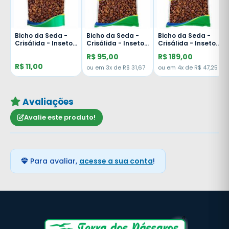
Bicho da Seda -
Bicho da Seda -
Bicho da Seda -
Crisálida - Insetos
Crisálida - Insetos
Crisálida - Insetos
Desidratados -
Desidratados -
Desidratados -
R$ 95,00
R$ 189,00
100g
1kg
2kg
R$ 11,00
48
ou em 3x de R$ 31,67
ou em 4x de R$ 47,25
Avaliações
Avalie este produto!
Para avaliar,
acesse a sua conta
!