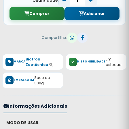
Quantidade:
Comprar
Adicionar
Compartilhe:
Biotron
Em
MARCA
DISPONIBILIDADE
Zootécnica
estoque
Saco de
EMBALAGEM
300g
Informações Adicionais
MODO DE USAR: